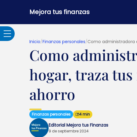
Mejora tus finanzas
Inicio
/
Finanzas personales
/
Como administradora d
Como administr
Adultos Mayores
hogar, traza tus
Banca por internet y
seguridad
ahorro
Crédito hipotecario
Finanzas personales
4 min
Créditos y
Editorial Mejora tus Finanzas
préstamos
9 de septiembre 2024