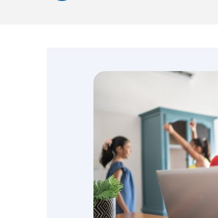
Emprendedores y
negocios
Envíos de dinero
Finanzas personales
Retiro
Seguros