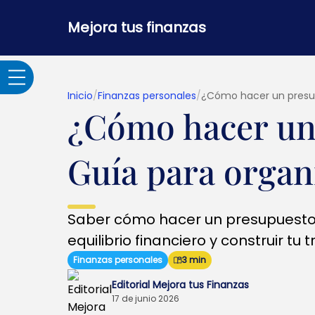
Mejora tus finanzas
Inicio
/
Finanzas personales
/
¿Cómo hacer un presup
¿Cómo hacer un
Adultos Mayores
Guía para organ
Banca por internet y
seguridad
Saber cómo hacer un presupuesto 
Crédito hipotecario
equilibrio financiero y construir tu 
Finanzas personales
3 min
Créditos y
Editorial Mejora tus Finanzas
préstamos
17 de junio 2026