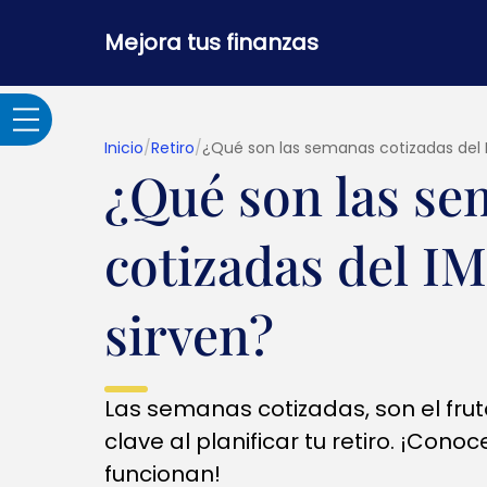
Mejora tus finanzas
Inicio
/
Retiro
/
¿Qué son las semanas cotizadas del 
¿Qué son las s
Adultos Mayores
cotizadas del I
Banca por internet y
seguridad
sirven?
Crédito hipotecario
Las semanas cotizadas, son el frut
Créditos y
clave al planificar tu retiro. ¡Cono
préstamos
funcionan!