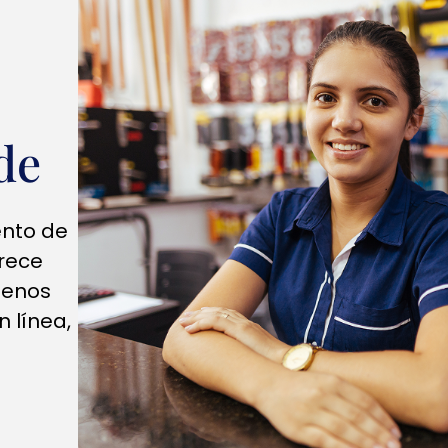
de
ento de
rece
menos
n línea,