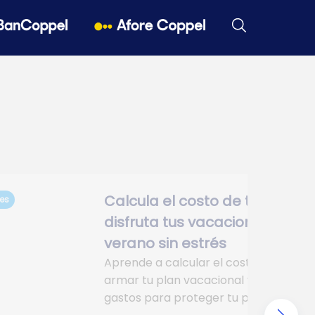
Calcula el costo de tu viaje y
es
disfruta tus vacaciones de
verano sin estrés
Aprende a calcular el costo de viaje,
armar tu plan vacacional y optimizar
gastos para proteger tu presupuesto.