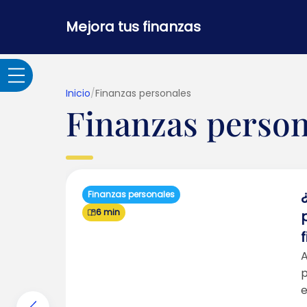
Mejora tus finanzas
Inicio
/
Finanzas personales
Finanzas person
Adultos Mayores
Banca por internet y
seguridad
Finanzas personales
6 min
Crédito hipotecario
A
Créditos y
p
préstamos
e