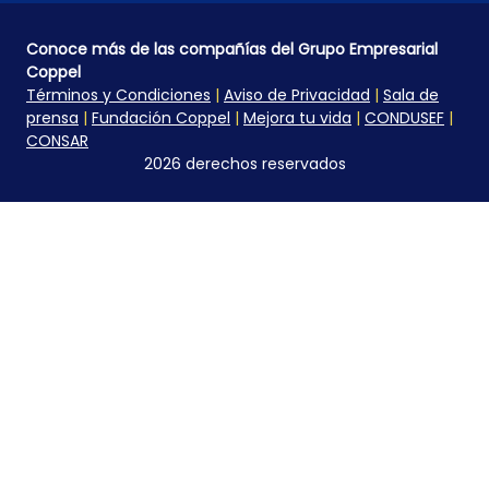
Conoce más de las compañías del Grupo Empresarial
Coppel
Términos y Condiciones
|
Aviso de Privacidad
|
Sala de
prensa
|
Fundación Coppel
|
Mejora tu vida
|
CONDUSEF
|
CONSAR
2026 derechos reservados