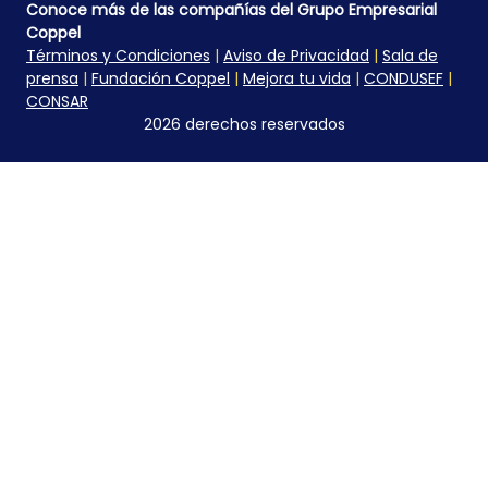
Conoce más de las compañías del Grupo Empresarial
Coppel
Términos y Condiciones
|
Aviso de Privacidad
|
Sala de
prensa
|
Fundación Coppel
|
Mejora tu vida
|
CONDUSEF
|
CONSAR
2026 derechos reservados