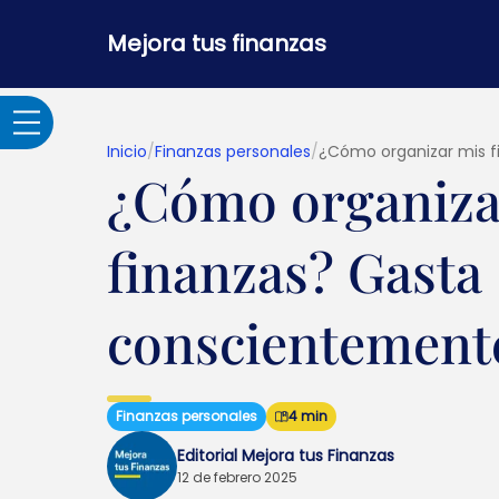
Mejora tus finanzas
Inicio
/
Finanzas personales
/
¿Cómo organizar mis 
¿Cómo organiza
Adultos Mayores
finanzas? Gasta
Banca por internet y
seguridad
conscientement
Crédito hipotecario
Finanzas personales
4 min
Créditos y
Editorial Mejora tus Finanzas
préstamos
12 de febrero 2025