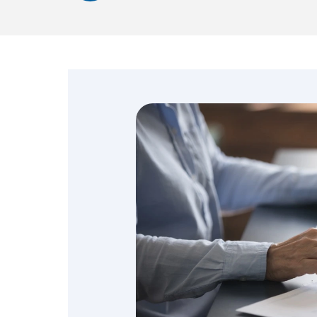
Emprendedores y
negocios
Envíos de dinero
Finanzas personales
Retiro
Seguros