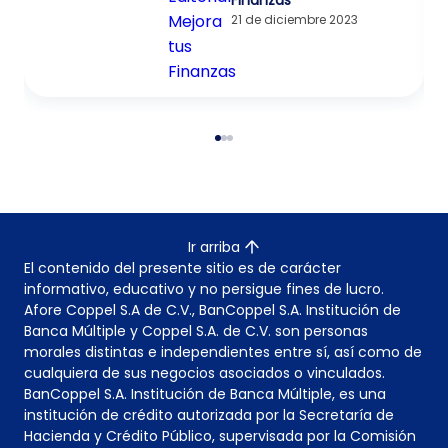
Finanzas
21 de diciembre 2023
Ir arriba
El contenido del presente sitio es de carácter
informativo, educativo y no persigue fines de lucro.
Afore Coppel S.A de C.V., BanCoppel S.A. Institución de
Banca Múltiple y Coppel S.A. de C.V. son personas
morales distintas e independientes entre sí, así como de
cualquiera de sus negocios asociados o vinculados.
BanCoppel S.A. Institución de Banca Múltiple, es una
institución de crédito autorizada por la Secretaría de
Hacienda y Crédito Público, supervisada por la Comisión