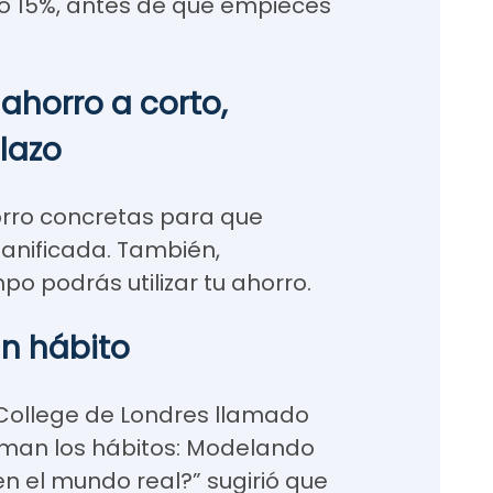
 o 15%, antes de que empieces
ahorro a corto,
lazo
rro concretas para que
lanificada. También,
po podrás utilizar tu ahorro.
un hábito
y College de Londres llamado
man los hábitos: Modelando
en el mundo real?” sugirió que