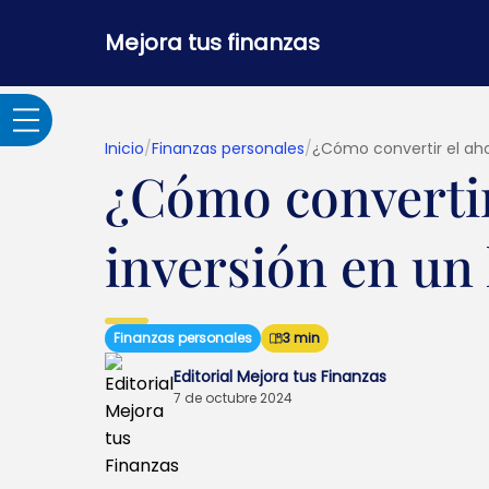
Mejora tus finanzas
Inicio
/
Finanzas personales
/
¿Cómo convertir el aho
¿Cómo convertir
Adultos Mayores
inversión en un
Banca por internet y
seguridad
Finanzas personales
3 min
Crédito hipotecario
Editorial Mejora tus Finanzas
7 de octubre 2024
Créditos y
préstamos