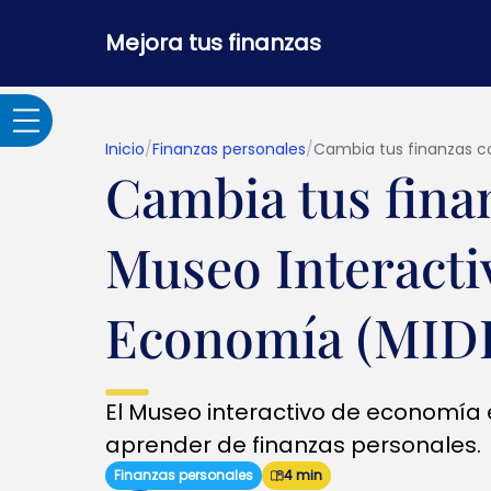
Mejora tus finanzas
Inicio
/
Finanzas personales
/
Cambia tus finanzas c
Cambia tus fina
Adultos Mayores
Museo Interacti
Banca por internet y
seguridad
Economía (MID
Crédito hipotecario
El Museo interactivo de economía 
Créditos y
aprender de finanzas personales.
préstamos
Finanzas personales
4 min