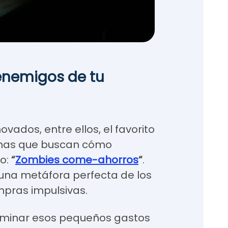
enemigos de tu
vados, entre ellos, el favorito
onas que buscan cómo
ro:
“
Zombies come-ahorros
“
.
s una metáfora perfecta de los
mpras impulsivas.
eliminar esos pequeños gastos