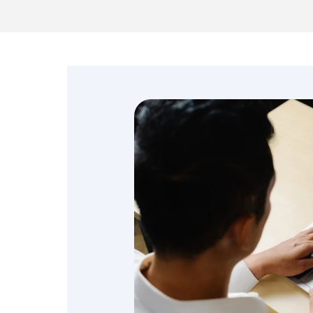
Emprendedores y
negocios
Envíos de dinero
Finanzas personales
Retiro
Seguros