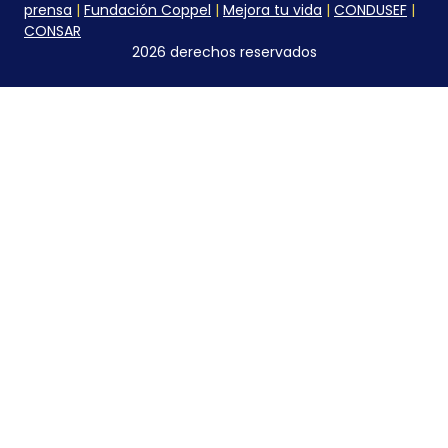
prensa
|
Fundación Coppel
|
Mejora tu vida
|
CONDUSEF
|
CONSAR
2026 derechos reservados