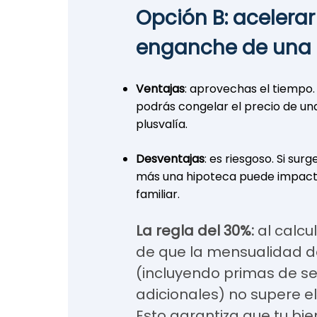
Opción B: acelerar
enganche de una
Ventajas
: aprovechas el tiempo.
podrás congelar el precio de un
plusvalía.
Desventajas
: es riesgoso. Si sur
más una hipoteca puede impac
familiar.
La regla del 30%:
al calcu
de que la mensualidad de
(incluyendo primas de se
adicionales) no supere el
Esto garantiza que tu bie