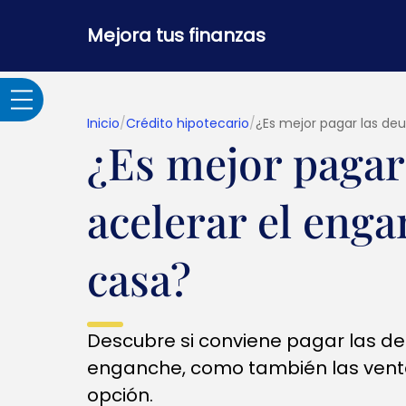
Mejora tus finanzas
Inicio
/
Crédito hipotecario
/
¿Es mejor pagar las de
¿Es mejor pagar
Adultos Mayores
acelerar el eng
Banca por internet y
seguridad
casa?
Crédito hipotecario
Descubre si conviene pagar las d
Créditos y
enganche, como también las vent
préstamos
opción.