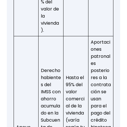
% del
valor de
la
vivienda
).
Aportaci
ones
patronal
es
Derecho
posterio
habiente
Hasta el
res a la
s del
95% del
contrata
IMSS con
valor
ción se
ahorro
comerci
usan
acumula
al de la
para el
do en la
vivienda
pago del
Subcuen
(varía
crédito