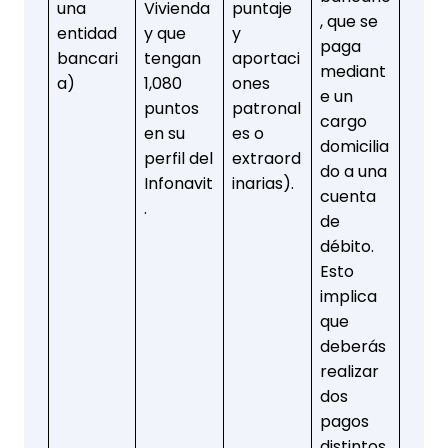
una
Vivienda
puntaje
, que se
entidad
y que
y
paga
bancari
tengan
aportaci
mediant
a)
1,080
ones
e un
puntos
patronal
cargo
en su
es o
domicilia
perfil del
extraord
do a una
Infonavit
inarias).
cuenta
.
de
débito.
Esto
implica
que
deberás
realizar
dos
pagos
distintos