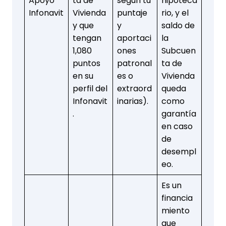
Apoyo
ta de
según tu
hipoteca
Infonavit
Vivienda
puntaje
rio, y el
y que
y
saldo de
tengan
aportaci
la
1,080
ones
Subcuen
puntos
patronal
ta de
en su
es o
Vivienda
perfil del
extraord
queda
Infonavit
inarias).
como
.
garantía
en caso
de
desempl
eo.
Es un
financia
miento
que