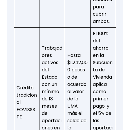
para
cubrir
ambos.
El 100%
del
Trabajad
ahorro
ores
Hasta
en la
activos
$1,242,00
Subcuen
del
0 pesos
ta de
Estado
o de
Vivienda
con un
acuerdo
aplica
Crédito
mínimo
al valor
como
tradicion
de 18
de la
primer
al
meses
UMA,
pago, y
FOVISSS
de
más el
el 5% de
TE
aportaci
saldo de
las
ones en
la
aportaci