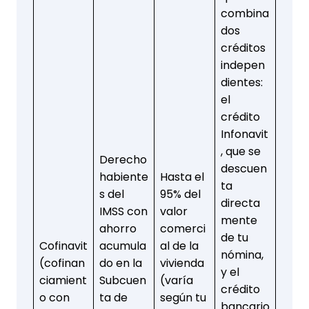
combina
dos
créditos
indepen
dientes:
el
crédito
Infonavit
, que se
Derecho
descuen
habiente
Hasta el
ta
s del
95% del
directa
IMSS con
valor
mente
ahorro
comerci
de tu
Cofinavit
acumula
al de la
nómina,
(cofinan
do en la
vivienda
y el
ciamient
Subcuen
(varía
crédito
o con
ta de
según tu
bancario