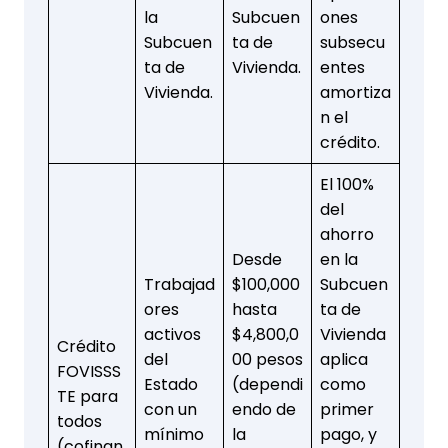
la
Subcuen
ones
Subcuen
ta de
subsecu
ta de
Vivienda.
entes
Vivienda.
amortiza
n el
crédito.
El 100%
del
ahorro
Desde
en la
Trabajad
$100,000
Subcuen
ores
hasta
ta de
activos
$4,800,0
Vivienda
Crédito
del
00 pesos
aplica
FOVISSS
Estado
(dependi
como
TE para
con un
endo de
primer
todos
mínimo
la
pago, y
(cofinan