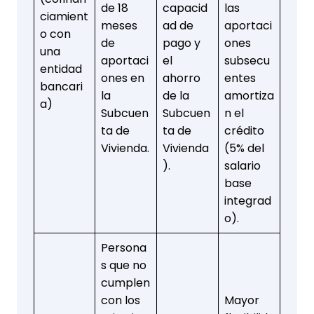
de 18
capacid
las
ciamient
meses
ad de
aportaci
o con
de
pago y
ones
una
aportaci
el
subsecu
entidad
ones en
ahorro
entes
bancari
la
de la
amortiza
a)
Subcuen
Subcuen
n el
ta de
ta de
crédito
Vivienda.
Vivienda
(5% del
).
salario
base
integrad
o).
Persona
s que no
cumplen
con los
Mayor