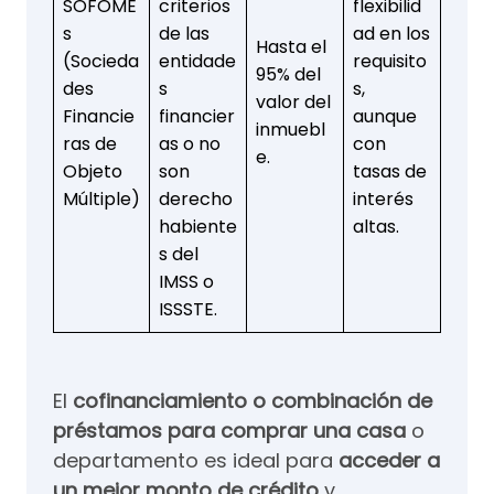
SOFOME
criterios
flexibilid
s
de las
ad en los
Hasta el
(Socieda
entidade
requisito
95% del
des
s
s,
valor del
Financie
financier
aunque
inmuebl
ras de
as o no
con
e.
Objeto
son
tasas de
Múltiple)
derecho
interés
habiente
altas.
s del
IMSS o
ISSSTE.
El
cofinanciamiento o combinación de
préstamos para comprar una casa
o
departamento es ideal para
acceder a
un mejor monto de crédito
y