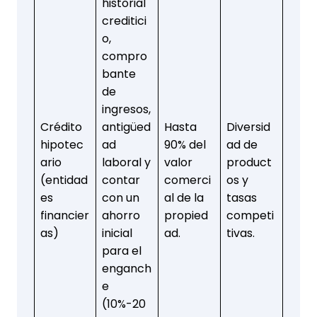
historial
creditici
o,
compro
bante
de
ingresos,
Crédito
antigüed
Hasta
Diversid
hipotec
ad
90% del
ad de
ario
laboral y
valor
product
(entidad
contar
comerci
os y
es
con un
al de la
tasas
financier
ahorro
propied
competi
as)
inicial
ad.
tivas.
para el
enganch
e
(10%-20