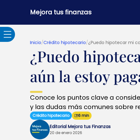
Mejora tus finanzas
Inicio
/
Crédito hipotecario
/
¿Puedo hipotecar mi ca
¿Puedo hipoteca
Adultos Mayores
aún la estoy pa
Banca por internet y
seguridad
Conoce los puntos clave a conside
Crédito hipotecario
y las dudas más comunes sobre ref
Crédito hipotecario
6 min
Créditos y
Editorial Mejora tus Finanzas
préstamos
20 de enero 2026