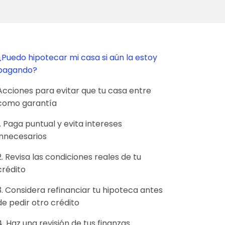
¿Puedo hipotecar mi casa si aún la estoy
pagando?
Acciones para evitar que tu casa entre
como garantía
1. Paga puntual y evita intereses
innecesarios
2. Revisa las condiciones reales de tu
crédito
3. Considera refinanciar tu hipoteca antes
de pedir otro crédito
4. Haz una revisión de tus finanzas