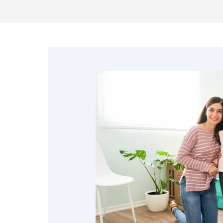
Emprendedores y
negocios
Envíos de dinero
Finanzas personales
Retiro
Seguros