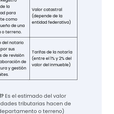
 Registro
de la
Valor catastral
dad para
(depende de la
irte como
entidad federativa)
dueño de una
a o terreno.
o del notario
 por sus
Tarifas de la notaría
s de revisión
(entre el 1% y 2% del
elaboración de
valor del inmueble)
tura y gestión
ites.
l?
Es el estimado del valor
idades tributarias hacen de
 departamento o terreno)