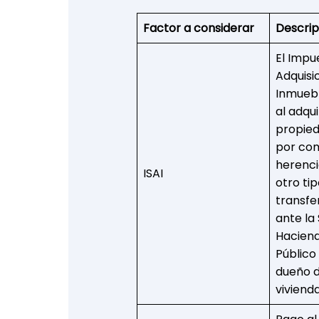
Factor a considerar
Descrip
El Impu
Adquisi
Inmuebl
al adqui
propied
por co
herenci
ISAI
otro ti
transfe
ante la
Haciend
Público
dueño 
vivienda