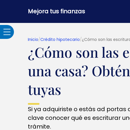
Mejora tus finanzas
Inicio
/
Crédito hipotecario
/
¿Cómo son las escritur
¿Cómo son las e
Adultos Mayores
una casa? Obtén 
Banca por internet y
seguridad
tuyas
Crédito hipotecario
Si ya adquiriste o estás ad portas
Créditos y
clave conocer qué es escriturar un
préstamos
trámite.