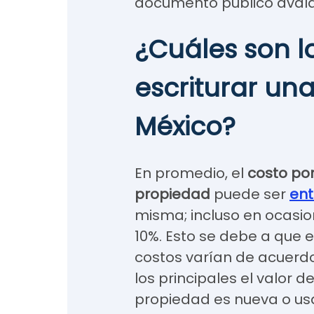
documento público avalad
¿Cuáles son l
escriturar un
México?
En promedio, el
costo por
propiedad
puede ser
ent
misma; incluso en ocasio
10%. Esto se debe a que el
costos varían de acuerdo
los principales el valor de
propiedad es nueva o u