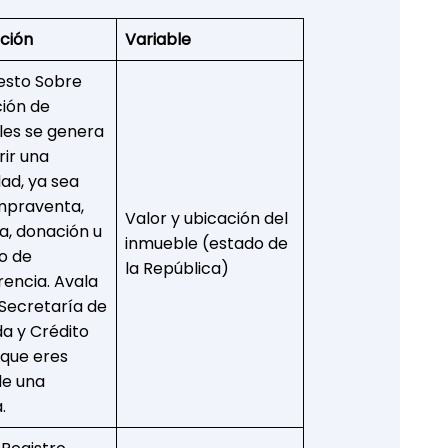
ción
Variable
esto Sobre
ción de
es se genera
rir una
ad, ya sea
mpraventa,
Valor y ubicación del
a, donación u
inmueble (estado de
po de
la República)
rencia. Avala
 Secretaría de
a y Crédito
 que eres
de una
.