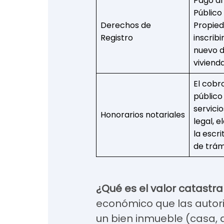
Pago al
Público 
Derechos de
Propie
Registro
inscrib
nuevo 
viviend
El cobr
público
servicio
Honorarios notariales
legal, 
la escri
de trám
¿Qué es el valor catastra
económico que las autor
un bien inmueble (casa,