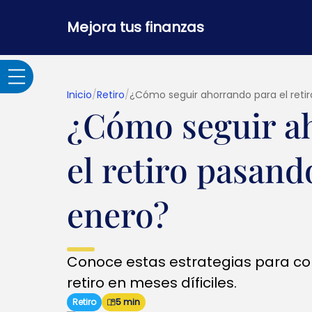
Mejora tus finanzas
Inicio
/
Retiro
/
¿Cómo seguir ahorrando para el reti
¿Cómo seguir a
Adultos Mayores
el retiro pasand
Banca por internet y
seguridad
enero?
Crédito hipotecario
Conoce estas estrategias para co
Créditos y
retiro en meses díficiles.
préstamos
Retiro
5 min