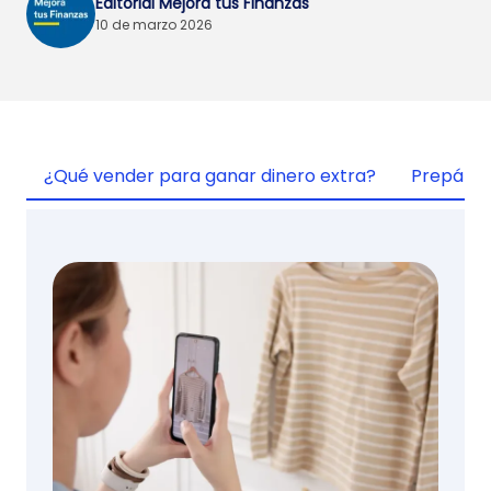
Editorial Mejora tus Finanzas
10 de marzo 2026
¿Qué vender para ganar dinero extra?
Prepáral