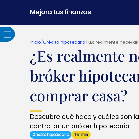
Mejora tus finanzas
Inicio
/
Crédito hipotecario
/
¿Es realmente necesari
¿Es realmente n
Adultos Mayores
bróker hipoteca
Banca por internet y
seguridad
comprar casa?
Crédito hipotecario
Descubre qué hace y cuáles son la
Créditos y
contratar un bróker hipotecario.
préstamos
Crédito hipotecario
7 min