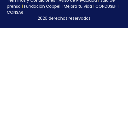
Términos y Condiciones
|
Aviso de Privacidad
|
Sala de
prensa
|
Fundación Coppel
|
Mejora tu vida
|
CONDUSEF
|
CONSAR
2026 derechos reservados