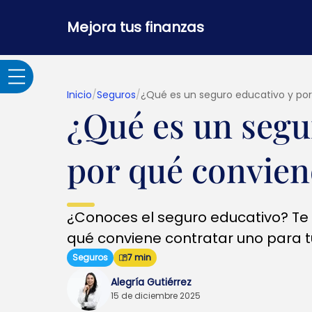
Mejora tus finanzas
Inicio
/
Seguros
/
¿Qué es un seguro educativo y po
¿Qué es un segu
Adultos Mayores
por qué convien
Banca por internet y
seguridad
¿Conoces el seguro educativo? Te
Crédito hipotecario
qué conviene contratar uno para tu
Seguros
7 min
Créditos y
Alegría Gutiérrez
préstamos
15 de diciembre 2025