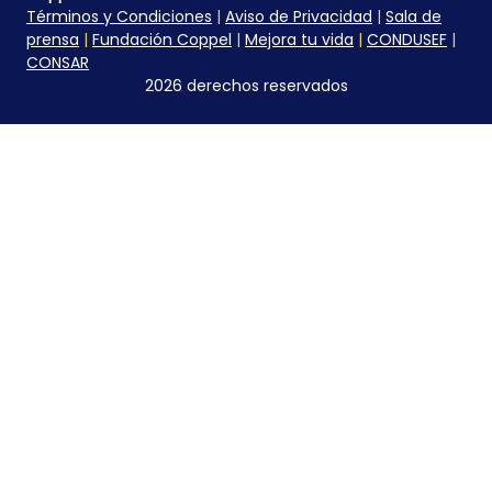
Términos y Condiciones
|
Aviso de Privacidad
|
Sala de
prensa
|
Fundación Coppel
|
Mejora tu vida
|
CONDUSEF
|
CONSAR
2026 derechos reservados