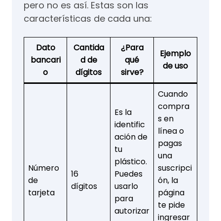
pero no es así. Estas son las
características de cada una:
Dato
Cantida
¿Para
Ejemplo
bancari
d de
qué
de uso
o
dígitos
sirve?
Cuando
compra
Es la
s en
identific
línea o
ación de
pagas
tu
una
plástico.
Número
suscripci
16
Puedes
de
ón, la
dígitos
usarlo
tarjeta
página
para
te pide
autorizar
ingresar