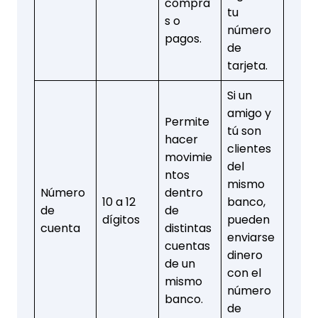
compra
tu
s o
número
pagos.
de
tarjeta.
Si un
amigo y
Permite
tú son
hacer
clientes
movimie
del
ntos
mismo
Número
dentro
10 a 12
banco,
de
de
dígitos
pueden
cuenta
distintas
enviarse
cuentas
dinero
de un
con el
mismo
número
banco.
de