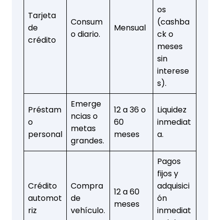
os
Tarjeta
Consum
(cashba
de
Mensual
o diario.
ck o
crédito
meses
sin
interese
s).
Emerge
Préstam
12 a 36 o
Liquidez
ncias o
o
60
inmediat
metas
personal
meses
a.
grandes.
Pagos
fijos y
Crédito
Compra
adquisici
12 a 60
automot
de
ón
meses
riz
vehículo.
inmediat