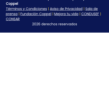
Coppel
Términos y Condiciones
|
Aviso de Privacidad
|
Sala de
prensa
|
Fundación Coppel
|
Mejora tu vida
|
CONDUSEF
|
CONSAR
2026 derechos reservados