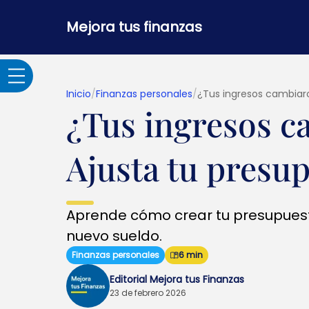
Mejora tus finanzas
Inicio
/
Finanzas personales
/
¿Tus ingresos cambiar
¿Tus ingresos 
Adultos Mayores
Ajusta tu presu
Banca por internet y
seguridad
Aprende cómo crear tu presupuest
Crédito hipotecario
nuevo sueldo.
Finanzas personales
6 min
Créditos y
Editorial Mejora tus Finanzas
préstamos
23 de febrero 2026