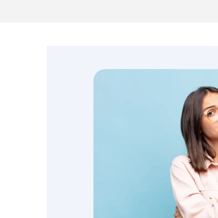
Emprendedores y
negocios
Envíos de dinero
Finanzas personales
Retiro
Seguros