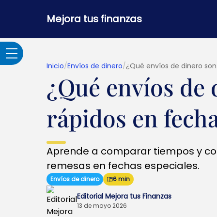
Mejora tus finanzas
Inicio
/
Envíos de dinero
/
¿Qué envíos de dinero son
¿Qué envíos de 
Adultos Mayores
rápidos en fecha
Banca por internet y
seguridad
Aprende a comparar tiempos y c
Crédito hipotecario
remesas en fechas especiales.
Envíos de dinero
6 min
Créditos y
Editorial Mejora tus Finanzas
préstamos
13 de mayo 2026