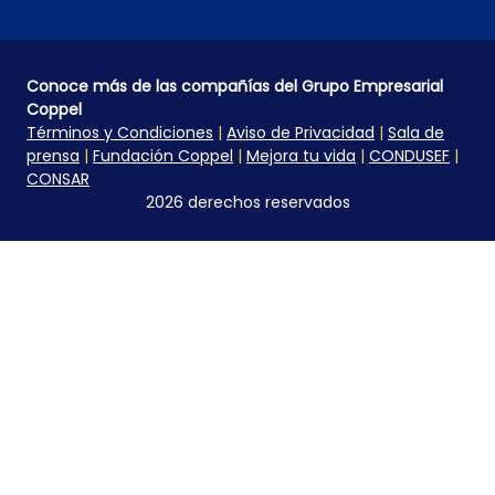
Conoce más de las compañías del Grupo Empresarial
Coppel
Términos y Condiciones
|
Aviso de Privacidad
|
Sala de
prensa
|
Fundación Coppel
|
Mejora tu vida
|
CONDUSEF
|
CONSAR
2026 derechos reservados