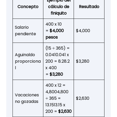
Ejemplo del
Concepto
cálculo de
Resultado
finiquito
400 x 10
Salario
=
$4,000
$4,000
pendiente
pesos
(15 ÷ 365) =
Aguinaldo
0.0410.041 x
proporciona
200 = 8.28.2
$3,280
l
x 400
=
$3,280
400 x 12 =
4,8004,800
Vacaciones
÷ 365 =
$2,630
no gozadas
13.1513.15 x
200 =
$2,630