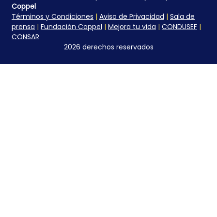
Coppel
Términos y Condiciones
|
Aviso de Privacidad
|
Sala de
prensa
|
Fundación Coppel
|
Mejora tu vida
|
CONDUSEF
|
CONSAR
2026 derechos reservados