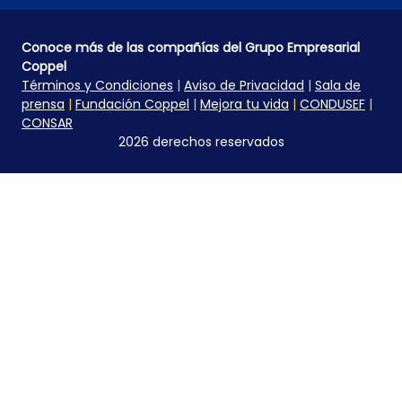
Conoce más de las compañías del Grupo Empresarial
Coppel
Términos y Condiciones
|
Aviso de Privacidad
|
Sala de
prensa
|
Fundación Coppel
|
Mejora tu vida
|
CONDUSEF
|
CONSAR
2026 derechos reservados