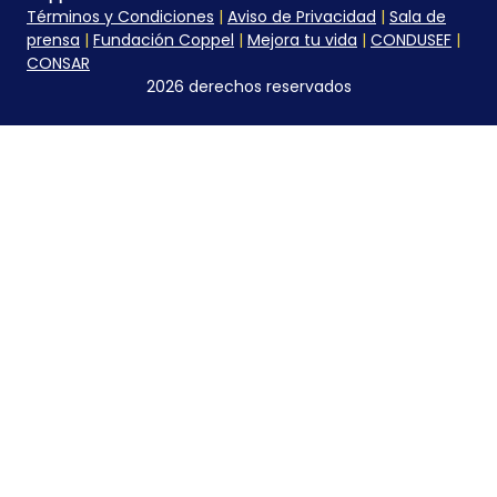
Términos y Condiciones
|
Aviso de Privacidad
|
Sala de
prensa
|
Fundación Coppel
|
Mejora tu vida
|
CONDUSEF
|
CONSAR
2026 derechos reservados