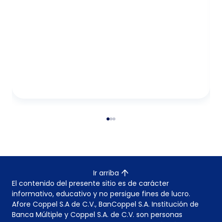
Ir arriba
El contenido del presente sitio es de carácter
informativo, educativo y no persigue fines de lucro.
Afore Coppel S.A de C.V., BanCoppel S.A. Institución de
Banca Múltiple y Coppel S.A. de C.V. son personas