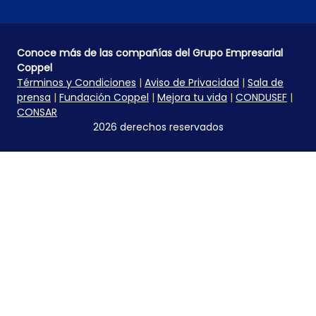
Conoce más de las compañías del Grupo Empresarial
Coppel
Términos y Condiciones
|
Aviso de Privacidad
|
Sala de
prensa
|
Fundación Coppel
|
Mejora tu vida
|
CONDUSEF
|
CONSAR
2026 derechos reservados