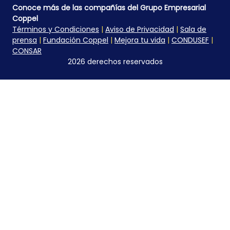
Conoce más de las compañías del Grupo Empresarial
Coppel
Términos y Condiciones
|
Aviso de Privacidad
|
Sala de
prensa
|
Fundación Coppel
|
Mejora tu vida
|
CONDUSEF
|
CONSAR
2026 derechos reservados