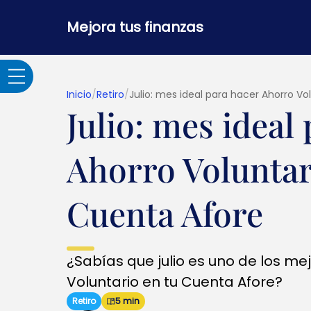
Mejora tus finanzas
Inicio
/
Retiro
/
Julio: mes ideal para hacer Ahorro Vo
Julio: mes ideal
Adultos Mayores
Ahorro Voluntar
Banca por internet y
seguridad
Cuenta Afore
Crédito hipotecario
¿Sabías que julio es uno de los m
Créditos y
Voluntario en tu Cuenta Afore?
préstamos
Retiro
5 min