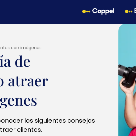
ientes con imágenes
ía de
 atraer
ágenes
 conocer los siguientes consejos
raer clientes.