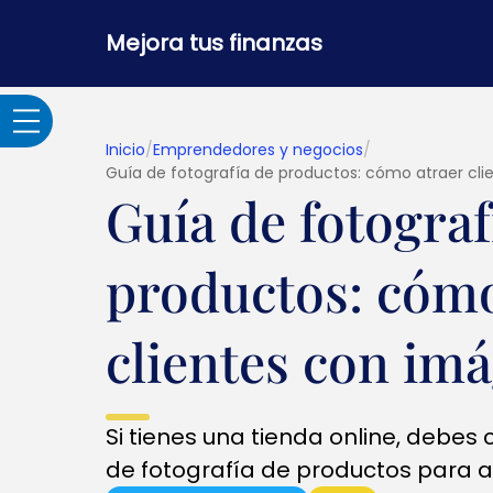
Mejora tus finanzas
Inicio
/
Emprendedores y negocios
/
Guía de fotografía de productos: cómo atraer cl
Guía de fotograf
Adultos Mayores
productos: cómo
Banca por internet y
seguridad
clientes con im
Crédito hipotecario
Si tienes una tienda online, debes
Créditos y
préstamos
de fotografía de productos para at