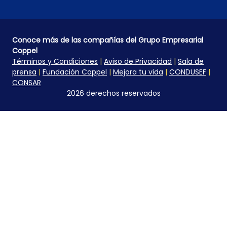
Conoce más de las compañías del Grupo Empresarial
Coppel
Términos y Condiciones
|
Aviso de Privacidad
|
Sala de
prensa
|
Fundación Coppel
|
Mejora tu vida
|
CONDUSEF
|
CONSAR
2026 derechos reservados