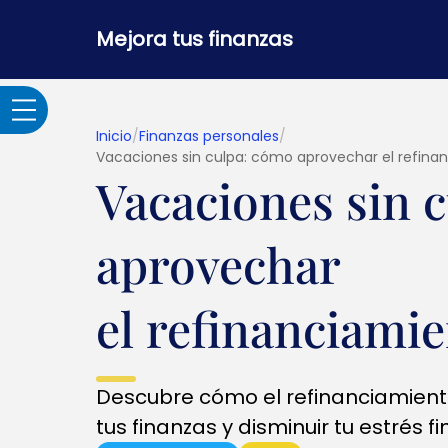
Mejora tus finanzas
Inicio
/
Finanzas personales
/
Vacaciones sin culpa: cómo aprovechar el refin
Vacaciones sin 
Adultos Mayores
aprovechar
Banca por internet y
seguridad
el refinanciami
Crédito hipotecario
Descubre cómo el refinanciamient
Créditos y
préstamos
tus finanzas y disminuir tu estrés fi