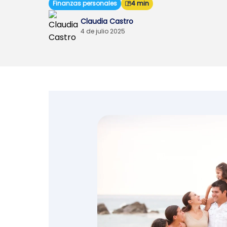
Finanzas personales
4 min
Emprendedores y
Claudia Castro
negocios
4 de julio 2025
Envíos de dinero
Finanzas personales
Retiro
Seguros