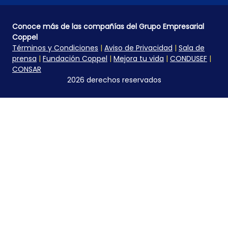
Conoce más de las compañías del Grupo Empresarial
Coppel
Términos y Condiciones
|
Aviso de Privacidad
|
Sala de
prensa
|
Fundación Coppel
|
Mejora tu vida
|
CONDUSEF
|
CONSAR
2026 derechos reservados