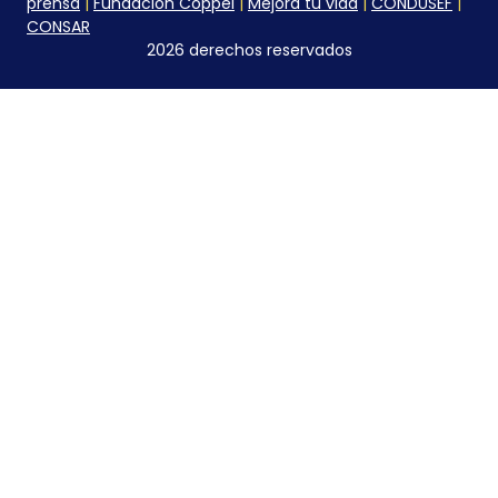
prensa
|
Fundación Coppel
|
Mejora tu vida
|
CONDUSEF
|
CONSAR
2026 derechos reservados