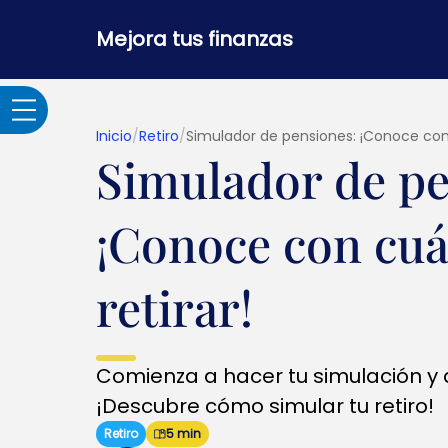
Mejora tus finanzas
Inicio
/
Retiro
/
Simulador de pensiones: ¡Conoce con 
Simulador de pe
Adultos Mayores
¡Conoce con cuá
Banca por internet y
seguridad
retirar!
Crédito hipotecario
Comienza a hacer tu simulación y 
Créditos y
¡Descubre cómo simular tu retiro!
préstamos
Retiro
5 min